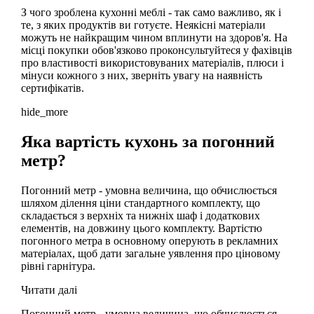
З чого зроблена кухонні меблі - так само важливо, як і
те, з яких продуктів ви готуєте. Неякісні матеріали
можуть не найкращим чином вплинути на здоров'я. На
місці покупки обов'язково проконсультуйтеся у фахівців
про властивості використовуваних матеріалів, плюси і
мінуси кожного з них, зверніть увагу на наявність
сертифікатів.
hide_more
Яка вартість кухонь за погонний
метр?
Погонний метр - умовна величина, що обчислюється
шляхом ділення ціни стандартного комплекту, що
складається з верхніх та нижніх шаф і додаткових
елементів, на довжину цього комплекту. Вартістю
погонного метра в основному оперують в рекламних
матеріалах, щоб дати загальне уявлення про ціновому
рівні гарнітура.
Читати далі
Погонний метр - умовна величина, що обчислюється