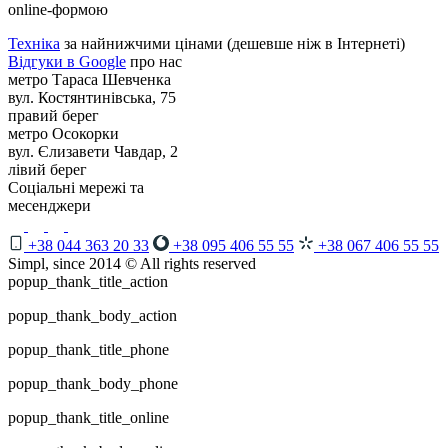
online-формою
Техніка
за найнижчими цінами (дешевше ніж в Інтернеті)
Відгуки в Google
про нас
метро Тараса Шевченка
вул. Костянтинівська, 75
правий берег
метро Осокорки
вул. Єлизавети Чавдар, 2
лівий берег
Соціальні мережі та
месенджери
+38 044 363 20 33
+38 095 406 55 55
+38 067 406 55 55
Simpl, since 2014 © All rights reserved
popup_thank_title_action
popup_thank_body_action
popup_thank_title_phone
popup_thank_body_phone
popup_thank_title_online