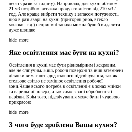
десять разів за годину). Наприклад, для кухні об'ємом
21 м3 потрібно витяжка продуктивністю від 210 м3 /
год. Але краще вибрати техніку з запасом потужності,
щоб в разі аварії на кухні (пригорілі риба, втекло
молоко і т.д.) неприємні запахи можна було б видалити
дуже швидко.
hide_more
Яке освітлення має бути на кухні?
Освітлення в кухні має бути рівномірним і яскравим,
але не сліпучим. Ніші, робочі поверхні та інші затемнені
ділянки вимагають додаткового підсвічування, так як
стельове світло не замінює освітлення робочої
зони.Чаще всього потреба в освітленні є в зонах мийки
та варильної поверх, а так само в зоні оброблення і
нарізки. Крім того, підсвічування може бути і чудовою
прикрасою
hide_more
З чого буде зроблена Ваша кухня?