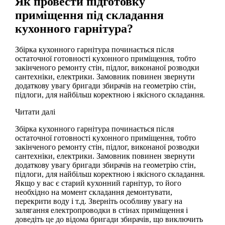
Як провести підготовку
приміщення під складання
кухонного гарнітура?
Збірка кухонного гарнітура починається після
остаточної готовності кухонного приміщення, тобто
закінченого ремонту стін, підлог, виконаної розводки
сантехніки, електрики. Замовник повинен звернути
додаткову увагу бригади збирачів на геометрію стін,
підлоги, для найбільш коректною і якісного складання.
Читати далі
Збірка кухонного гарнітура починається після
остаточної готовності кухонного приміщення, тобто
закінченого ремонту стін, підлог, виконаної розводки
сантехніки, електрики. Замовник повинен звернути
додаткову увагу бригади збирачів на геометрію стін,
підлоги, для найбільш коректною і якісного складання.
Якщо у вас є старий кухонний гарнітур, то його
необхідно на момент складання демонтувати,
перекрити воду і т.д. Зверніть особливу увагу на
залягання електропроводки в стінах приміщення і
доведіть це до відома бригади збирачів, що виключить