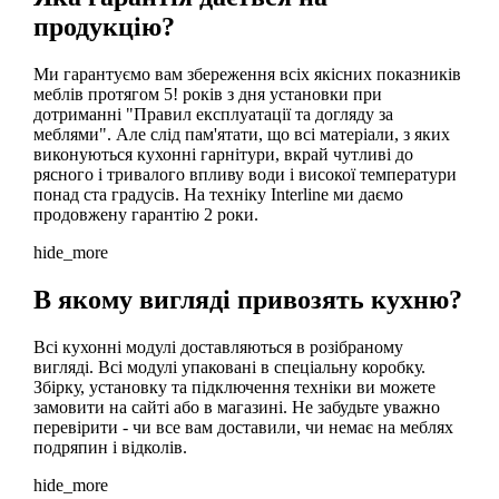
продукцію?
Ми гарантуємо вам збереження всіх якісних показників
меблів протягом 5! років з дня установки при
дотриманні "Правил експлуатації та догляду за
меблями". Але слід пам'ятати, що всі матеріали, з яких
виконуються кухонні гарнітури, вкрай чутливі до
рясного і тривалого впливу води і високої температури
понад ста градусів. На техніку Interline ми даємо
продовжену гарантію 2 роки.
hide_more
В якому вигляді привозять кухню?
Всі кухонні модулі доставляються в розібраному
вигляді. Всі модулі упаковані в спеціальну коробку.
Збірку, установку та підключення техніки ви можете
замовити на сайті або в магазині. Не забудьте уважно
перевірити - чи все вам доставили, чи немає на меблях
подряпин і відколів.
hide_more