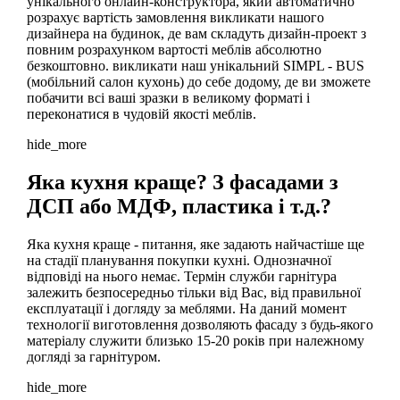
унікального онлайн-конструктора, який автоматично
розрахує вартість замовлення викликати нашого
дизайнера на будинок, де вам складуть дизайн-проект з
повним розрахунком вартості меблів абсолютно
безкоштовно. викликати наш унікальний SIMPL - BUS
(мобільний салон кухонь) до себе додому, де ви зможете
побачити всі ваші зразки в великому форматі і
переконатися в чудовій якості меблів.
hide_more
Яка кухня краще? З фасадами з
ДСП або МДФ, пластика і т.д.?
Яка кухня краще - питання, яке задають найчастіше ще
на стадії планування покупки кухні. Однозначної
відповіді на нього немає. Термін служби гарнітура
залежить безпосередньо тільки від Вас, від правильної
експлуатації і догляду за меблями. На даний момент
технології виготовлення дозволяють фасаду з будь-якого
матеріалу служити близько 15-20 років при належному
догляді за гарнітуром.
hide_more