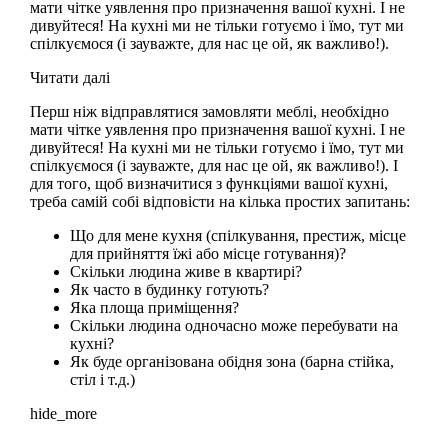
мати чітке уявлення про призначення вашої кухні. І не
дивуйтеся! На кухні ми не тільки готуємо і їмо, тут ми
спілкуємося (і зауважте, для нас це ой, як важливо!).
Читати далі
Перш ніж відправлятися замовляти меблі, необхідно
мати чітке уявлення про призначення вашої кухні. І не
дивуйтеся! На кухні ми не тільки готуємо і їмо, тут ми
спілкуємося (і зауважте, для нас це ой, як важливо!). І
для того, щоб визначитися з функціями вашої кухні,
треба самій собі відповісти на кілька простих запитань:
Що для мене кухня (спілкування, престиж, місце
для прийняття їжі або місце готування)?
Скільки людина живе в квартирі?
Як часто в будинку готують?
Яка площа приміщення?
Скільки людина одночасно може перебувати на
кухні?
Як буде організована обідня зона (барна стійка,
стіл і т.д.)
hide_more