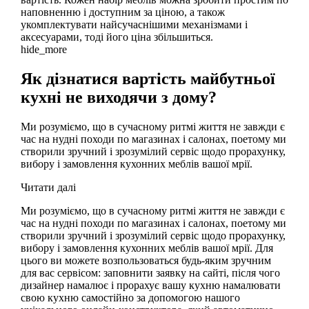
наповненню і доступним за ціною, а також
укомплектувати найсучаснішими механізмами і
аксесуарами, тоді його ціна збільшиться.
hide_more
Як дізнатися вартість майбутньої
кухні не виходячи з дому?
Ми розуміємо, що в сучасному ритмі життя не завжди є
час на нудні походи по магазинах і салонах, поетому ми
створили зручний і зрозумілий сервіс щодо прорахунку,
вибору і замовлення кухонних меблів вашої мрії.
Читати далі
Ми розуміємо, що в сучасному ритмі життя не завжди є
час на нудні походи по магазинах і салонах, поетому ми
створили зручний і зрозумілий сервіс щодо прорахунку,
вибору і замовлення кухонних меблів вашої мрії. Для
цього ви можете возпользоваться будь-яким зручним
для вас сервісом: заповнити заявку на сайті, після чого
дизайнер намалює і прорахує вашу кухню намалювати
свою кухню самостійно за допомогою нашого