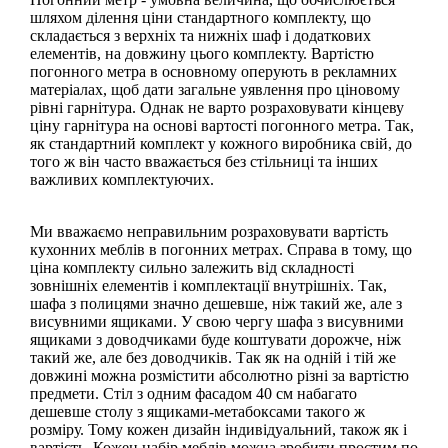
шляхом ділення ціни стандартного комплекту, що
складається з верхніх та нижніх шаф і додаткових
елементів, на довжину цього комплекту. Вартістю
погонного метра в основному оперують в рекламних
матеріалах, щоб дати загальне уявлення про ціновому
рівні гарнітура. Однак не варто розраховувати кінцеву
ціну гарнітура на основі вартості погонного метра. Так,
як стандартний комплект у кожного виробника свій, до
того ж він часто вважається без стільниці та інших
важливих комплектуючих.
Ми вважаємо неправильним розраховувати вартість
кухонних меблів в погонних метрах. Справа в тому, що
ціна комплекту сильно залежить від складності
зовнішніх елементів і комплектації внутрішніх. Так,
шафа з полицями значно дешевше, ніж такий же, але з
висувними ящиками. У свою чергу шафа з висувними
ящиками з доводчиками буде коштувати дорожче, ніж
такий же, але без доводчиків. Так як на одній і тій же
довжині можна розмістити абсолютно різні за вартістю
предмети. Стіл з одним фасадом 40 см набагато
дешевше столу з ящиками-метабоксами такого ж
розміру. Тому кожен дизайн індивідуальний, також як і
вартість. Кожен набір меблів можна зробити простим по